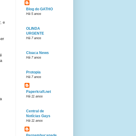
Blog do GATHO
Há 5 anos
, e
OLINDA
URGENTE
Há 7 anos
ser
Cloaca News
é
Há 7 anos
oa
Protopia
Há 7 anos
Paperkraft.net
Há 11 anos
a
Central de
Notícias Gays
Há 11 anos
Pernambucanade