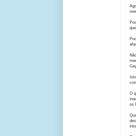
Ago
mer
Pod
que
Pod
afa
Não
men
Gay
Ist
con
O q
ina
os 
Que
des
int