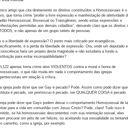
nico artigo que cita diretamente os direitos constituídos a Homossexuais é o
avo, que torna crime “proibir a livre expressão e manifestação de afetividade 
adão Homossexual, Bissexual ou Transgênero, sendo estas expressões e
ifestações permitidas aos demais cidadãos”, deixando claro que os direitos 
TODOS, e não apenas de um grupo seleto de pessoas.
 e a liberdade de expressão? O ponto mais criticado por evangélicos,
ecificamente, é a perda da liberdade de expressão. Ora, onde um deputado 
consciência faria um projeto desta magnitude e não estudaria a fundo a
stituição para evitar incompatibilidades?
L122 apenas torna crime atos VIOLENTOS contra a moral e honra de
ossexuais, o que não muda em nada o comportamento das igrejas
pentecostais em relação à crítica.
 igreja pode dizer que ser Gay é pecado? Pode. Assim como pode dizer que
stituta é pecado, ser promiscuo é pecado, ser QUALQUER COISA é pecado.
greja pode dizer que Gays podem deixar o comportamento Homossexual de l
ntrar para a vida em comunhão com Jesus Cristo? Pode, claro! Tudo isso é
mitido, se há homossexuais descontentes com sua orientação sexual, eles
em procurar um jeito de ser felizes, ou aceitando sua sexualidade ou tentand
ro caminho, como a igreja, por exemplo.