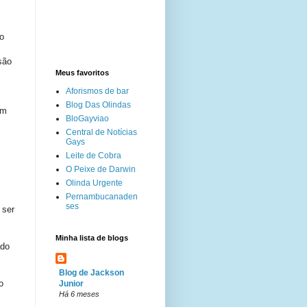
do
são
Meus favoritos
Aforismos de bar
Blog Das Olindas
em
BloGayviao
Central de Notícias
Gays
Leite de Cobra
O Peixe de Darwin
Olinda Urgente
Pernambucanaden
ses
 ser
Minha lista de blogs
ado
Blog de Jackson
o
Junior
Há 6 meses