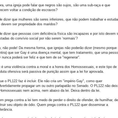
ra, uma igreja pode falar que negros são sujos, são uma sub-raça e que
ecem voltar a condição de escravos?
e dizer que mulheres são seres inferiores, que não podem trabalhar e estudar
 devem ser propriedade dos maridos?
e dizer que pessoas com deficiência física são incapazes e por isto devem 
stadas do convívio social por não serem ‘normais’?
, não pode! Da mesma forma, que igrejas não poderão dizer (mesmo porque 
tira) que ser Gay é uma doença mental, que tem tratamento, que uma pess
 nunca poderá ser feliz e que tem de se "regenerar".
o é uma violência contra a moral e a honra dos Homossexuais, e este tipo de
duta ofensiva será passiva de punição assim que a lei for aprovada.
ue o PL122 faz é incluir. Ele não cria um "império Gay", como quer
dvertidamente propagar um ou outro parlapatão no Senado. O PL122 não deix
Homossexuais nem acima, nem abaixo da lei. Deixa dentro da lei.
m prega contra a lei tem medo de perder o direito de ofender, de humilhar, de
truir seu objeto de ódio. Quem prega contra o PL122 quer disseminar a
olerância.