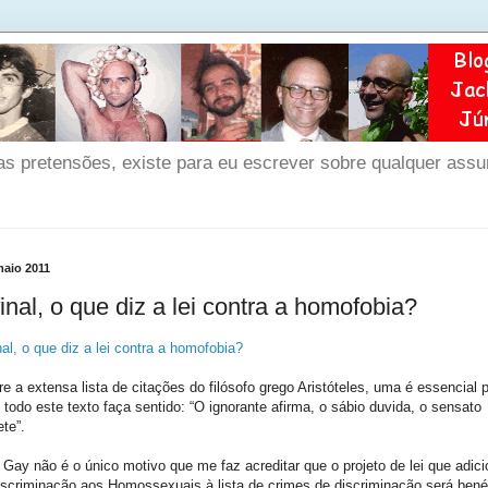
as pretensões, existe para eu escrever sobre qualquer ass
maio 2011
inal, o que diz a lei contra a homofobia?
nal, o que diz a lei contra a homofobia?
re a extensa lista de citações do filósofo grego Aristóteles, uma é essencial 
 todo este texto faça sentido: “O ignorante afirma, o sábio duvida, o sensato
ete”.
 Gay não é o único motivo que me faz acreditar que o projeto de lei que adic
iscriminação aos Homossexuais à lista de crimes de discriminação será bené