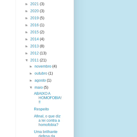
►
2021
(3)
►
2020
(3)
►
2019
(5)
►
2016
(1)
►
2015
(2)
►
2014
(4)
►
2013
(8)
►
2012
(13)
▼
2011
(21)
►
novembro
(4)
►
outubro
(1)
►
agosto
(1)
▼
maio
(5)
ABAIXO A
HOMOFOBIA!
!!
Respeito
Afinal, o que diz
a lei contra a
homofobia?
Uma brilhante
defesa da