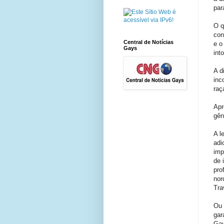
par
O q
con
Central de Notícias
e o
Gays
int
A d
inc
raç
Apr
gên
A l
adi
imp
de 
pro
nor
Tra
Ou 
gar
Gay