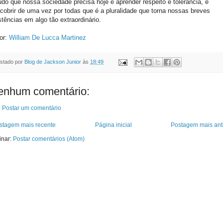
udo que nossa sociedade precisa hoje é aprender respeito e tolerância, e
cobrir de uma vez por todas que é a pluralidade que torna nossas breves
stências em algo tão extraordinário.
or:
William De Lucca Martinez
stado por
Blog de Jackson Junior
às
18:49
enhum comentário:
Postar um comentário
stagem mais recente
Página inicial
Postagem mais ant
inar:
Postar comentários (Atom)