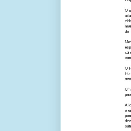
O ú
oit
cid
man
de 
Mas
esp
sã 
con
O P
Hom
neo
Uma
pro
A i
e e
per
dev
out