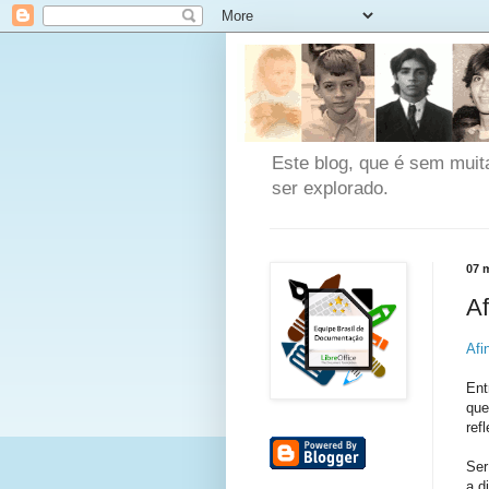
Este blog, que é sem muit
ser explorado.
07 
Af
Afi
Ent
que
refl
Ser
a d