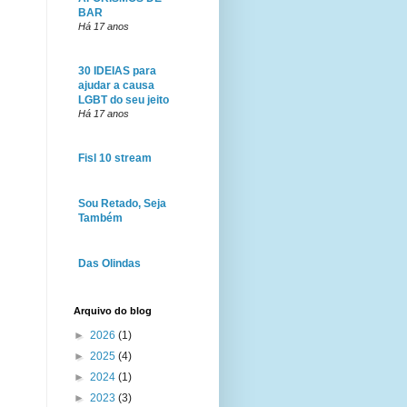
BAR
Há 17 anos
30 IDEIAS para
ajudar a causa
LGBT do seu jeito
Há 17 anos
Fisl 10 stream
Sou Retado, Seja
Também
Das Olindas
Arquivo do blog
►
2026
(1)
►
2025
(4)
►
2024
(1)
►
2023
(3)