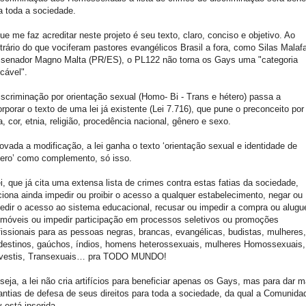
a toda a sociedade.
ue me faz acreditar neste projeto é seu texto, claro, conciso e objetivo. Ao
trário do que vociferam pastores evangélicos Brasil a fora, como Silas Malaf
 senador Magno Malta (PR/ES), o PL122 não torna os Gays uma "categoria
ocável".
iscriminação por orientação sexual (Homo- Bi - Trans e hétero) passa a
orporar o texto de uma lei já existente (Lei 7.716), que pune o preconceito por
a, cor, etnia, religião, procedência nacional, gênero e sexo.
ovada a modificação, a lei ganha o texto ‘orientação sexual e identidade de
ero’ como complemento, só isso.
ei, que já cita uma extensa lista de crimes contra estas fatias da sociedade,
ciona ainda impedir ou proibir o acesso a qualquer estabelecimento, negar ou
edir o acesso ao sistema educacional, recusar ou impedir a compra ou alugu
imóveis ou impedir participação em processos seletivos ou promoções
fissionais para as pessoas negras, brancas, evangélicas, budistas, mulheres,
destinos, gaúchos, índios, homens heterossexuais, mulheres Homossexuais,
vestis, Transexuais… pra TODO MUNDO!
seja, a lei não cria artifícios para beneficiar apenas os Gays, mas para dar m
antias de defesa de seus direitos para toda a sociedade, da qual a Comunida
 está inserida.