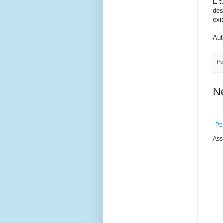
E t
des
exi
Aut
Po
N
Po
Ass