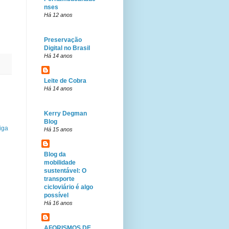
nses
Há 12 anos
Preservação
Digital no Brasil
Há 14 anos
Leite de Cobra
Há 14 anos
Kerry Degman
Blog
iga
Há 15 anos
Blog da
mobilidade
sustentável: O
transporte
cicloviário é algo
possível
Há 16 anos
AFORISMOS DE