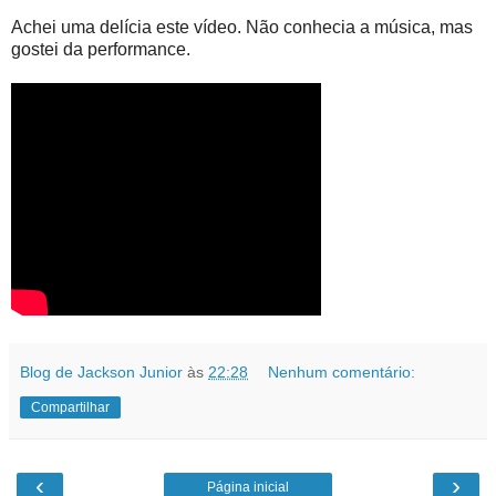
Achei uma delícia este vídeo. Não conhecia a música, mas
gostei da performance.
Blog de Jackson Junior
às
22:28
Nenhum comentário:
Compartilhar
‹
›
Página inicial