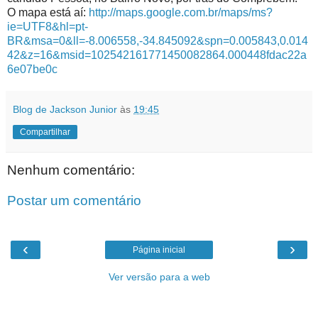
O mapa está aí:
http://maps.google.com.br/maps/ms?
ie=UTF8&hl=pt-
BR&msa=0&ll=-8.006558,-34.845092&spn=0.005843,0.014
42&z=16&msid=102542161771450082864.000448fdac22a
6e07be0c
Blog de Jackson Junior
às
19:45
Compartilhar
Nenhum comentário:
Postar um comentário
‹
›
Página inicial
Ver versão para a web