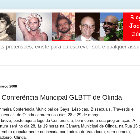
as pretensões, existe para eu escrever sobre qualquer ass
março 2008
ª Conferência Muncipal GLBTT de Olinda
rimeira Conferência Municipal de Gays, Lésbicas, Bissexuais, Travestis e
nsexuais de Olinda ocorrerá nos dias 28 e 29 de março.
breve, posto aqui a logo da Conferência, bem como a sua programação. A
rtura será no dia 28, às 19 horas na Câmara Municipal de Olinda, na Rua 15 
embro (popularmente conhecida por Ladeira do Varadouro, sem numero,
adouro, Olinda.