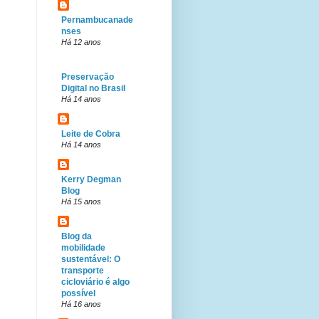
Pernambucanade
nses
Há 12 anos
Preservação
Digital no Brasil
Há 14 anos
Leite de Cobra
Há 14 anos
Kerry Degman
Blog
Há 15 anos
Blog da
mobilidade
sustentável: O
transporte
cicloviário é algo
possível
Há 16 anos