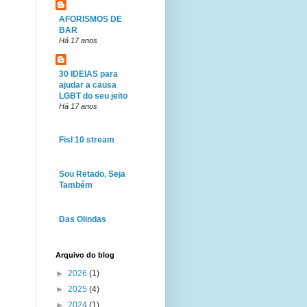
AFORISMOS DE
BAR
Há 17 anos
30 IDEIAS para
ajudar a causa
LGBT do seu jeito
Há 17 anos
Fisl 10 stream
Sou Retado, Seja
Também
Das Olindas
Arquivo do blog
►
2026
(1)
►
2025
(4)
►
2024
(1)