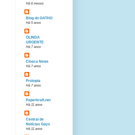
Há 6 meses
Blog do GATHO
Há 5 anos
OLINDA
URGENTE
Há 7 anos
Cloaca News
Há 7 anos
Protopia
Há 7 anos
Paperkraft.net
Há 11 anos
Central de
Notícias Gays
Há 11 anos