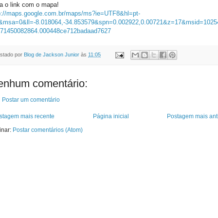
a o link com o mapa!
p://maps.google.com.br/maps/ms?ie=UTF8&hl=pt-
msa=0&ll=-8.018064,-34.853579&spn=0.002922,0.00721&z=17&msid=1025
71450082864.000448ce712badaad7627
stado por
Blog de Jackson Junior
às
11:05
enhum comentário:
Postar um comentário
stagem mais recente
Página inicial
Postagem mais ant
inar:
Postar comentários (Atom)