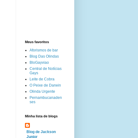
Meus favoritos
Aforismos de bar
Blog Das Olindas
BloGayviao
Central de Notícias
Gays
Leite de Cobra
O Peixe de Darwin
Olinda Urgente
Pernambucanaden
ses
Minha lista de blogs
Blog de Jackson
Junior