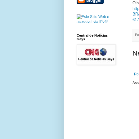
Olh
htt
BR&
617
Po
Central de Notícias
Gays
N
Po
Ass