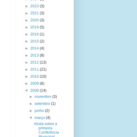
►
2023
(3)
►
2021
(3)
►
2020
(3)
►
2019
(5)
►
2016
(1)
►
2015
(2)
►
2014
(4)
►
2013
(8)
►
2012
(13)
►
2011
(21)
►
2010
(10)
►
2009
(6)
▼
2008
(14)
►
novembro
(3)
►
setembro
(1)
►
junho
(2)
▼
março
(4)
Ainda sobre a
primeira
Conferência
Municipal