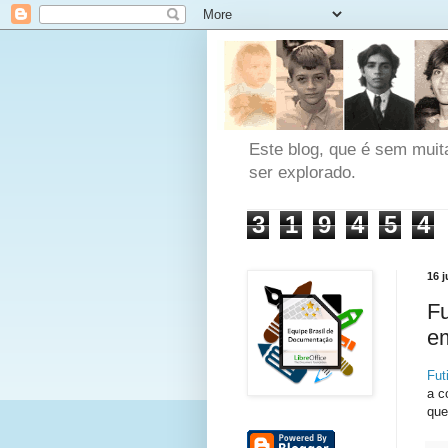
Este blog, que é sem muit
ser explorado.
3
1
9
4
5
4
16 
Fu
em
Fut
a c
que