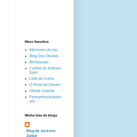
Meus favoritos
Aforismos de bar
Blog Das Olindas
BloGayviao
Central de Notícias
Gays
Leite de Cobra
O Peixe de Darwin
Olinda Urgente
Pernambucanaden
ses
Minha lista de blogs
Blog de Jackson
Junior