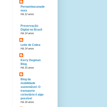
Pernambucanade
nses
Há 12 anos
Preservação
Digital no Brasil
Há 14 anos
Leite de Cobra
Há 14 anos
Kerry Degman
Blog
Há 15 anos
Blog da
mobilidade
sustentável: O
transporte
cicloviário é algo
possível
Há 16 anos