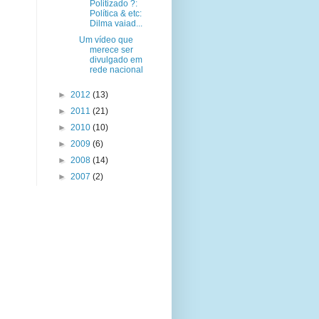
Politizado ?:
Política & etc:
Dilma vaiad...
Um vídeo que
merece ser
divulgado em
rede nacional
►
2012
(13)
►
2011
(21)
►
2010
(10)
►
2009
(6)
►
2008
(14)
►
2007
(2)