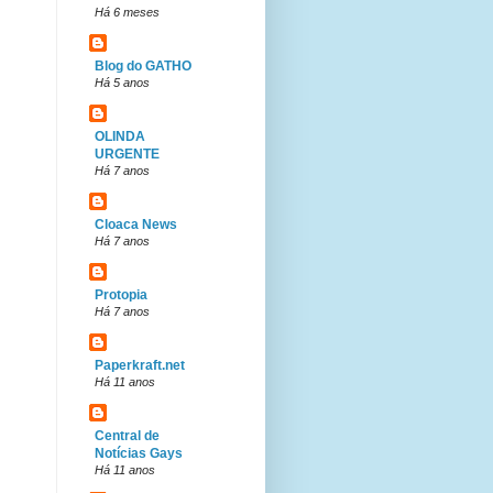
Há 6 meses
Blog do GATHO
Há 5 anos
OLINDA
URGENTE
Há 7 anos
Cloaca News
Há 7 anos
Protopia
Há 7 anos
Paperkraft.net
Há 11 anos
Central de
Notícias Gays
Há 11 anos