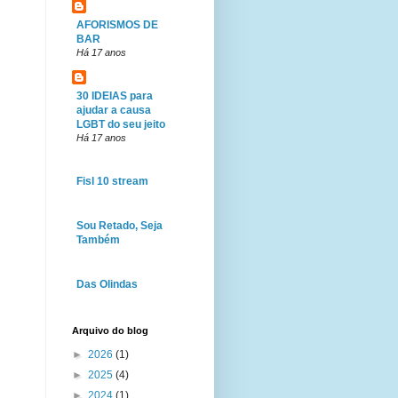
AFORISMOS DE
BAR
Há 17 anos
30 IDEIAS para
ajudar a causa
LGBT do seu jeito
Há 17 anos
Fisl 10 stream
Sou Retado, Seja
Também
Das Olindas
Arquivo do blog
►
2026
(1)
►
2025
(4)
►
2024
(1)