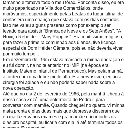
tamanho e tomava todo o meu tórax. Por conta disso, eu era
muito paparicado na Vila dos Comerciários, onde
morávamos, especialmente pelas beatas do lugar, afinal de
contas era uma criança que estava com os dias contados.
Isso me valeu alguns prazeres como por exemplo ser
levado para assistir "Branca de Neve e os Sete Anões", "A
Noviça Rebelde", "Mary Poppins". Era muitíssimo religioso,
para fazer a primeira comunhão aos 6 anos, tive licença
especial de Dom Hélder Câmara, pois eu não deveria viver
por muito tempo...
Em dezembro de 1965 estava marcada a minha operação e
eu fui dormir, na noite anterior no IMIP (na época era
Instituto Materno Infantil de Pernambuco). Mas pela manhã,
acordei com uma febre muito alta. Era nervosismo, então a
cirurgia foi adiada e eu não poderia saber nada sobre a
nova operação.
Até que no dia 2 de fevereiro de 1966, pela manhã, chega à
nossa casa Zezé, uma enfermeira do Pedro II para
conversar com mamãe. Quando cheguei no quarto, vi minha
mala pronta e elas duas mais que depressa disseram que
eu iria fazer vários exames e pra mamãe não ir todos os
dias pro hospital, eu ficaria com ela lá até terminar todos os