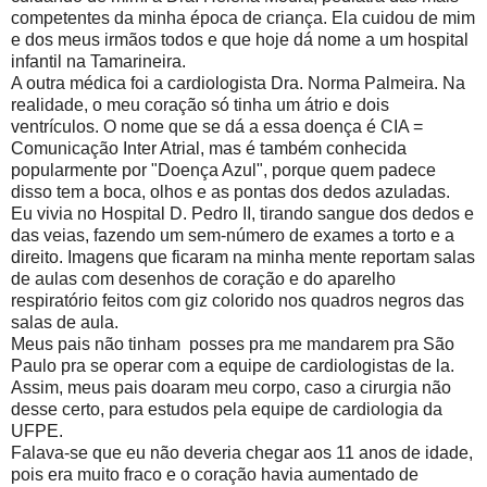
competentes da minha época de criança. Ela cuidou de mim
e dos meus irmãos todos e que hoje dá nome a um hospital
infantil na Tamarineira.
A outra médica foi a cardiologista Dra. Norma Palmeira. Na
realidade, o meu coração só tinha um átrio e dois
ventrículos. O nome que se dá a essa doença é CIA =
Comunicação Inter Atrial, mas é também conhecida
popularmente por "Doença Azul", porque quem padece
disso tem a boca, olhos e as pontas dos dedos azuladas.
Eu vivia no Hospital D. Pedro II, tirando sangue dos dedos e
das veias, fazendo um sem-número de exames a torto e a
direito. Imagens que ficaram na minha mente reportam salas
de aulas com desenhos de coração e do aparelho
respiratório feitos com giz colorido nos quadros negros das
salas de aula.
Meus pais não tinham posses pra me mandarem pra São
Paulo pra se operar com a equipe de cardiologistas de la.
Assim, meus pais doaram meu corpo, caso a cirurgia não
desse certo, para estudos pela equipe de cardiologia da
UFPE.
Falava-se que eu não deveria chegar aos 11 anos de idade,
pois era muito fraco e o coração havia aumentado de