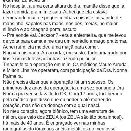
exames. Eu acreditei.
No hospital, a uma certa altura do dia, mamãe disse que ia
fazer comida pra mim e saiu. Achei que ela estava
demorando muito e peguei minhas coisas e fui saindo de
mansinho, sapatos nas mãos, nos pés, meias, no maior
silêncio e ao chegar à porta, escuto:
-- Pra aonde vai, Jackson? - era a enfermeira, que me levou
de volta para cama e me deu um remédio amargo pra tomar.
Achei ruim, ela me deu uma maçã para comer.
Não vi mais nada. Ao acordar, um susto. Todo amarrado por
fios e umas televisãozinhas fazendo pi, pi, pi...
Tinham feito a operação em mim. Os médicos Mauro Arruda
e Milton Lins me operaram, com participação da Dra. Norma
Palmeira.
Não precisa dizer que a operação foi um sucesso. Os
primeiros dez anos da operação, ia uma vez por ano à Dra
Norma pra ver se tava tudo OK. Com 17 anos, fui liberado
pela médica que disse que eu poderia até morrer do
coração, mas não da doença com a qual nasci.
No meu coração, agora biônico, tem uma estrutura de
náilon, que veio dos ZEUA (os ZEUA são tão bonzinhos!),
há mais de 40 anos. É engraçado ver nas minhas
radiografias do tórax uns anéis metálicos no meu osso