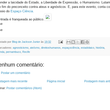
ender a laicidade do Estado, a Liberdade de Expressão, o Humanismo. Luta
o fim do preconceito contra ateus e agnósticos. E, para este evento, conta c
poio do
Espaço Ciência.
ntrada é franqueada ao público.
se
se
stado por
Blog de Jackson Junior
às
19:32
rcadores:
agnosticismo
,
ateísmo
,
direitoshumanos
,
espaçociência
,
estadolaico
,
história
,
inda
,
pernambuco
,
Recife
enhum comentário:
Postar um comentário
stagem mais recente
Página inicial
Postagem mais ant
inar:
Postar comentários (Atom)