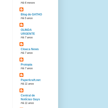
Há 6 meses
Blog do GATHO
Há 5 anos
OLINDA
URGENTE
Há 7 anos
Cloaca News
Há 7 anos
Protopia
Há 7 anos
Paperkraft.net
Há 11 anos
Central de
Notícias Gays
Há 11 anos