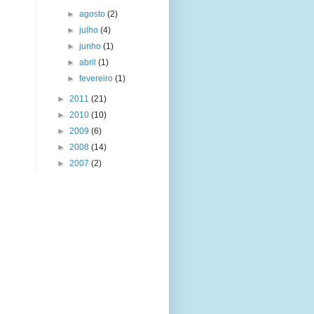
►
agosto
(2)
►
julho
(4)
►
junho
(1)
►
abril
(1)
►
fevereiro
(1)
►
2011
(21)
►
2010
(10)
►
2009
(6)
►
2008
(14)
►
2007
(2)