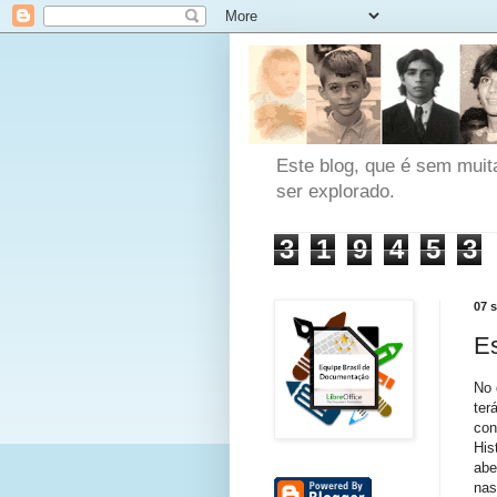
Este blog, que é sem muit
ser explorado.
3
1
9
4
5
3
07 
Es
No 
ter
con
His
abe
nas