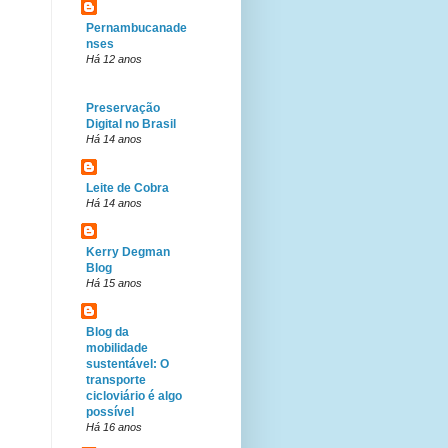
Pernambucanade
nses
Há 12 anos
Preservação
Digital no Brasil
Há 14 anos
Leite de Cobra
Há 14 anos
Kerry Degman
Blog
Há 15 anos
Blog da
mobilidade
sustentável: O
transporte
cicloviário é algo
possível
Há 16 anos