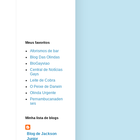
Meus favoritos
Aforismos de bar
Blog Das Olindas
BloGayviao
Central de Notícias
Gays
Leite de Cobra
O Peixe de Darwin
Olinda Urgente
Pernambucanaden
ses
Minha lista de blogs
Blog de Jackson
Junior