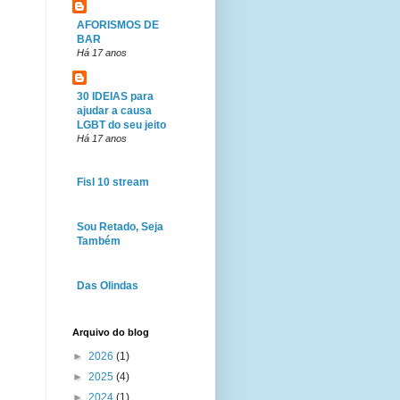
AFORISMOS DE
BAR
Há 17 anos
30 IDEIAS para
ajudar a causa
LGBT do seu jeito
Há 17 anos
Fisl 10 stream
Sou Retado, Seja
Também
Das Olindas
Arquivo do blog
►
2026
(1)
►
2025
(4)
►
2024
(1)