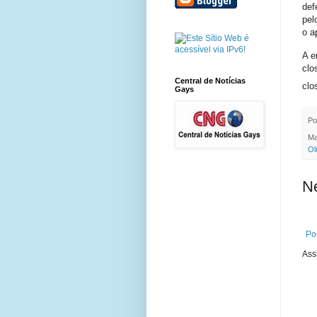
def
pel
o a
A e
clo
Central de Notícias
clo
Gays
Po
Ma
Ol
N
Po
Ass