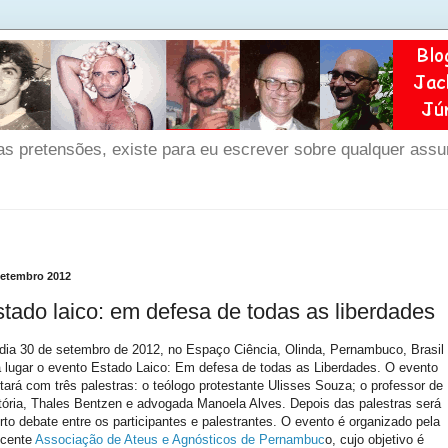
as pretensões, existe para eu escrever sobre qualquer ass
setembro 2012
tado laico: em defesa de todas as liberdades
dia 30 de setembro de 2012, no Espaço Ciência, Olinda, Pernambuco, Brasil
á lugar o evento Estado Laico: Em defesa de todas as Liberdades. O evento
tará com três palestras: o teólogo protestante Ulisses Souza; o professor de
tória, Thales Bentzen e advogada Manoela Alves. Depois das palestras será
rto debate entre os participantes e palestrantes. O evento é organizado pela
cente
Associação de Ateus e Agnósticos de Pernambuc
o, cujo objetivo é